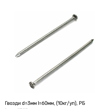
Гвозди d=3мм l=60мм, (10кг/уп), РБ