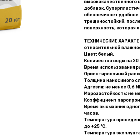
высококачественного ц
добавок. Суперпластич
обеспечивает удобное 
трещиностойкий, после
поверхность, которая л
ТЕХНИЧЕСКИЕ ХАРАКТЕРИ
относительной влажнос
Цвет: белый.
Количество воды на 20 к
Время использования ра
Ориентировочный расход
Толщина наносимого слоя
Адгезия: не менее 0,6 М
Морозостойкость: не ме
Коэффициент паропрони
Время высыхания одног
часов.
Температура проведени
до +25 °С.
Температура эксплуатац