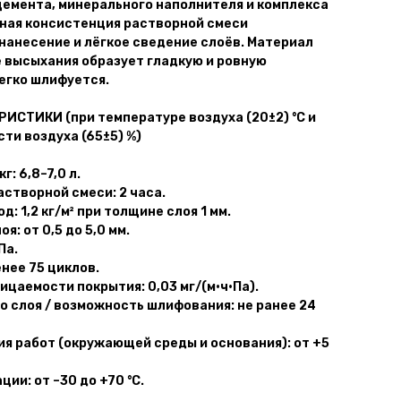
емента, минерального наполнителя и комплекса
ная консистенция растворной смеси
нанесение и лёгкое сведение слоёв. Материал
 высыхания образует гладкую и ровную
егко шлифуется.
СТИКИ (при температуре воздуха (20±2) °С и
ти воздуха (65±5) %)
г: 6,8–7,0 л.
створной смеси: 2 часа.
: 1,2 кг/м² при толщине слоя 1 мм.
: от 0,5 до 5,0 мм.
Па.
нее 75 циклов.
цаемости покрытия: 0,03 мг/(м·ч·Па).
о слоя / возможность шлифования: не ранее 24
я работ (окружающей среды и основания): от +5
ии: от –30 до +70 °С.